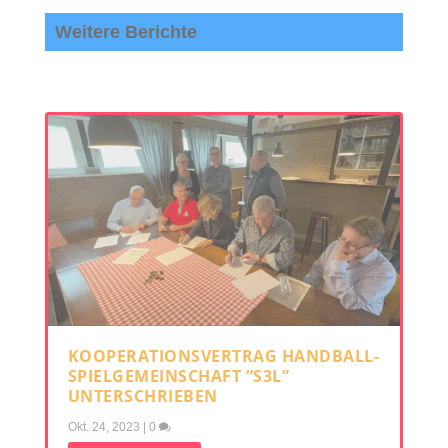
Weitere Berichte
KOOPERATIONSVERTRAG HANDBALL-
SPIELGEMEINSCHAFT “S3L”
UNTERSCHRIEBEN
Okt. 24, 2023
|
0