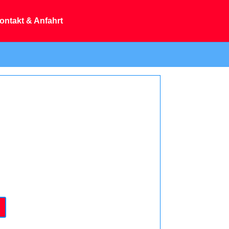
ontakt & Anfahrt